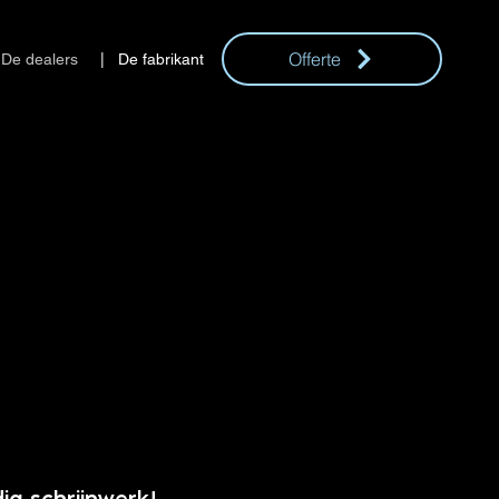
Offerte
De dealers
| De fabrikant