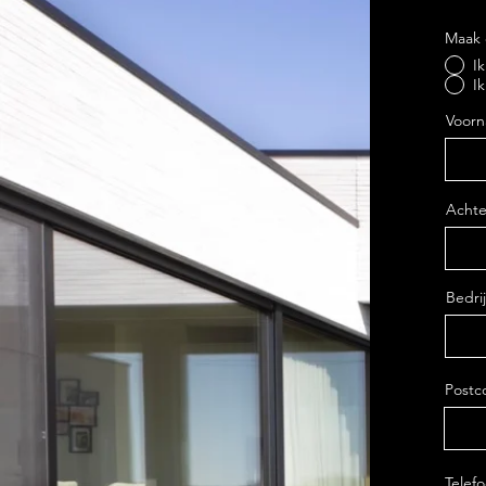
Maak 
I
I
Voor
Acht
Bedrij
Postc
Telef