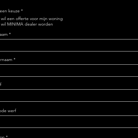
een keuze
*
k wil een offerte voor mijn woning
k wil MINIMA dealer worden
naam
ernaam
f
ode werf
oon